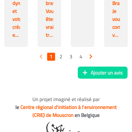
dynamisme
bravo.
Bravo.
et
Vous
Je
votre
êtes
vous
créativité,
vraiment
command
encore
trop
volontier
une
fort
quelques
super
au
boîtes
1
2
3
4
idée
crie
de
!
de
ce
Ajouter un avis
Mouscron
bon
!
médicam
Un projet imaginé et réalisé par
le
Centre régional d'initiation à l'environnement
(CRIE) de Mouscron
en Belgique