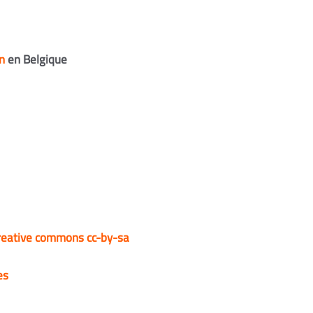
n
en Belgique
creative commons cc-by-sa
es