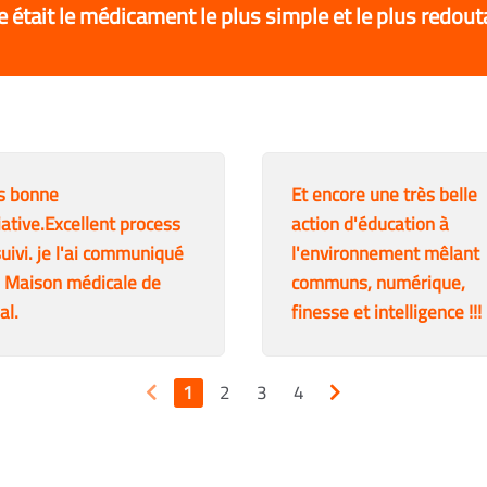
e était le médicament le plus simple et le plus redout
s bonne
Et encore une très belle
tiative.Excellent process
action d'éducation à
suivi. je l'ai communiqué
l'environnement mêlant
a Maison médicale de
communs, numérique,
al.
finesse et intelligence !!!
1
2
3
4