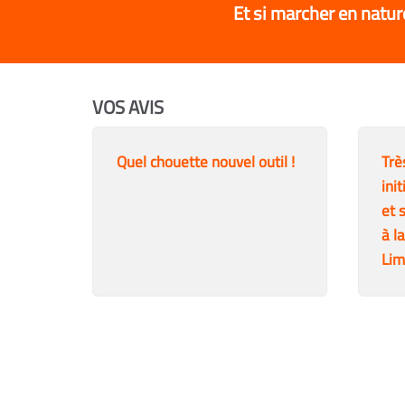
Et si marcher en natur
VOS AVIS
Quel chouette nouvel outil !
Trè
ini
et 
à l
Lim